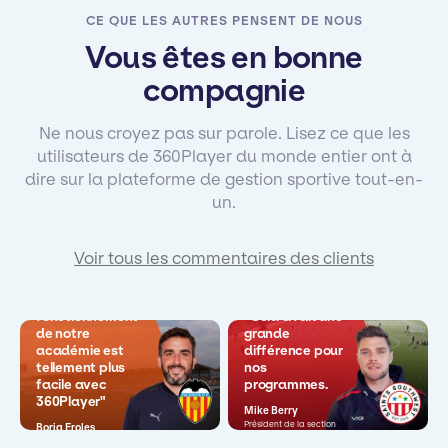
CE QUE LES AUTRES PENSENT DE NOUS
Vous êtes en bonne
compagnie
Ne nous croyez pas sur parole. Lisez ce que les
utilisateurs de 360Player du monde entier ont à
dire sur la plateforme de gestion sportive tout-en-
un.
Voir tous les commentaires des clients
"Le
fonctionnement
"Cela a fait une
de notre
grande
académie est
différence pour
tellement plus
nos
facile avec
programmes.
360Player"
Mike Berry
Président de la section
Borja Eroles
jeunesse
Coordinateur des