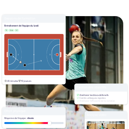
Sessions de formation
Entraînement de l'équipe du lundi
Tir
Croix
1v1
45 minutes
10 joueurs
Fixation des objectifs
Améliorer les blocs défensifs
Contre-attaques rapides
Améliorer l'efficacité de la notation
Effort physique
Analyse vidéo
Moyenne de l'équipe :
élevée