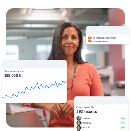
Nécessite une action
4 en retard de paiement
2 irrécouvrables
Paiements
Volume des ventes
198 000 €
Inscriptions
Camp d'été 2024
392 inscrits
R. Johnson
Payé
S. Martinez
Payé
A. García
Payé