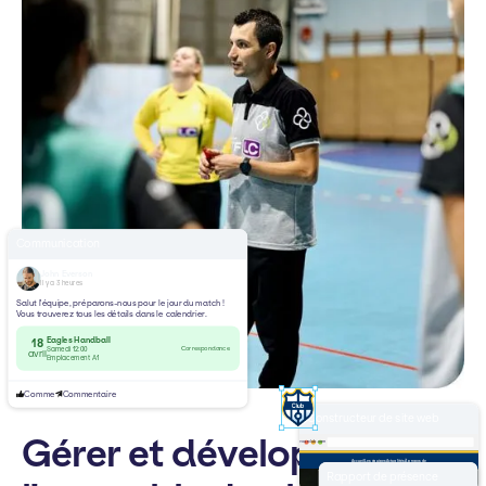
Communication
John Everson
Il y a 3 heures
Salut l'équipe, préparons-nous pour le jour du match !
Vous trouverez tous les détails dans le calendrier.
Eagles Handball
18
Correspondance
Samedi 12:00
avril
Emplacement A1
Comme
Commentaire
Constructeur de site web
Gérer et développer
yourclub.com
Accueil
Les équipes
Actualités
À propos de
Bienvenue à
Rapport de présence
Club de handball