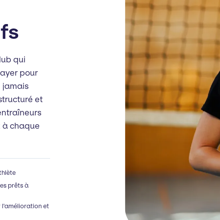
ifs
lub qui
layer pour
e jamais
structuré et
entraîneurs
ez à chaque
thlète
es prêts à
 l'amélioration et