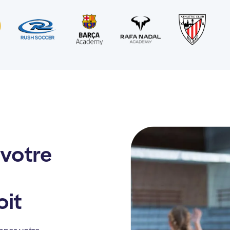
 votre
oit