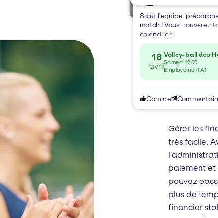
Bienvenue à
Club de volley-ball
Salut l'équipe, préparons
match ! Vous trouverez to
calendrier.
Volley-ball des 
18
Samedi 12:00
avril
Emplacement A1
Renfo
finan
Comme
Commentair
Gérer les fin
très facile. A
l'administrat
paiement et 
pouvez passe
plus de temp
financier sta