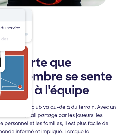
vée
 du service
du lundi
n des
s
Échauffement
 en sorte que
ue membre se sente
tenir à l'équipe
périence de club va au-delà du terrain. Avec un
lub de volleyball partagé par les joueurs, les
e personnel et les familles, il est plus facile de
e monde informé et impliqué. Lorsque la