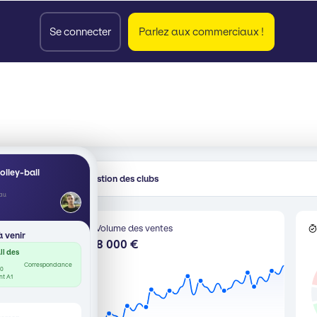
Se connecter
Parlez aux commerciaux !
olley-ball
Gestion des clubs
 volley-ball
eau
Volume des ventes
 venir
198 000 €
ll des
Correspondance
00
on
nt A1