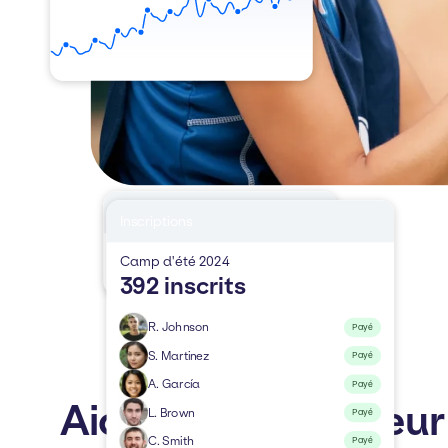
Nécessite une action
Inscriptions
4 en retard de paiement
Camp d'été 2024
2 irrécouvrables
392 inscrits
R. Johnson
Payé
S. Martinez
Payé
A. García
Payé
Aider chaque joueur
L. Brown
Payé
C. Smith
Payé