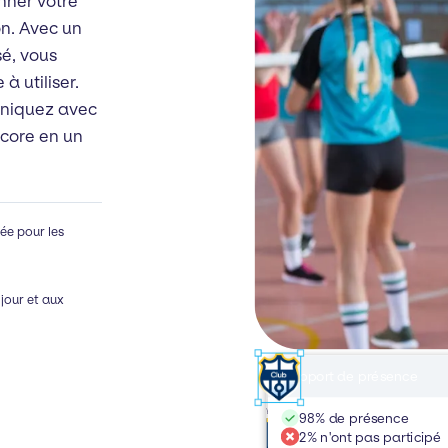
onner votre
on. Avec un
sé, vous
à utiliser.
niquez avec
ncore en un
ée pour les
jour et aux
Rapport de présence
Constructeur de site web
Communication
yourclub.com
98% de présence
John Everson
2% n'ont pas participé
Accueil
Les équipes
Actualités
À propos de
Il y a 3 heures