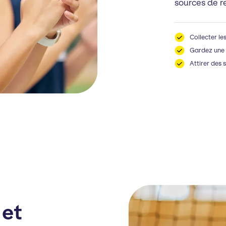
sources de r
Collecter le
Gardez une 
Attirer des
 et