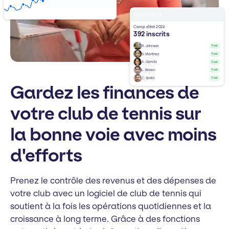
Inscriptions
Camp d'été 2024
392 inscrits
R. Johnson
Payé
S. Martinez
Payé
A. García
Payé
L. Brown
Payé
C. Smith
Payé
Gardez les finances de
votre club de tennis sur
la bonne voie avec moins
d'efforts
Prenez le contrôle des revenus et des dépenses de
votre club avec un logiciel de club de tennis qui
soutient à la fois les opérations quotidiennes et la
croissance à long terme. Grâce à des fonctions