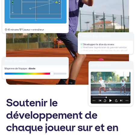
45 minutes
1 joueur + entraîneur
Fixation des objectifs
Développer le slice du revers
Améliorer la précision du premier service
Améliorer les performances du jeu décisif
Effort physique
Analyse vidéo
Moyenne de l'équipe :
élevée
Soutenir le
développement de
chaque joueur sur et en