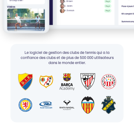
un coup d'œil !
L. Brown
Payé
C. Smith
Payé
Pass 4 jour
Vidéos
A. Everson
Payé
Kit complet
Summercamp
Le logiciel de gestion des clubs de tennis qui a la
confiance des clubs et de plus de 500 000 utilisateurs
dans le monde entier.