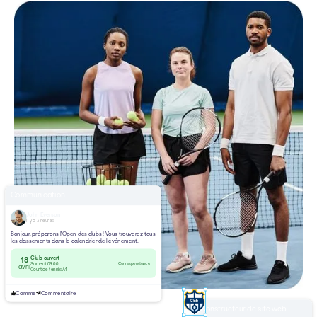
Communication
John Everson
Il y a 3 heures
Bonjour, préparons l'Open des clubs ! Vous trouverez tous
les classements dans le calendrier de l'événement.
Club ouvert
18
Correspondance
Samedi 09:00
avril
Court de tennis A1
Comme
Commentaire
Constructeur de site web